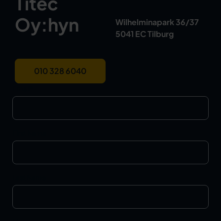
Titec
Oy:hyn
Wilhelminapark 36/37
5041 EC Tilburg
010 328 6040
Email
*
First Name
Last Name