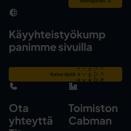
sales@titec.fi
Käyyhteistyökump
panimme sivuilla
Katso tästä
Ota
Toimiston
yhteyttä
Cabman