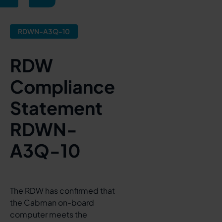
RDWN-A3Q-10
RDW
Compliance
Statement
RDWN-
A3Q-10
The RDW has confirmed that
the Cabman on-board
computer meets the