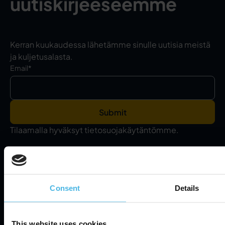
uutiskirjeeseemme
Kerran kuukaudessa lähetämme sinulle uutisia meistä
ja kuljetusalasta.
Email
*
Tilaamalla hyväksyt tietosuojakäytäntömme.
FI
Palvelut
Tuotteet
Consent
Details
Cabman Go
Cabman MDT
This website uses cookies