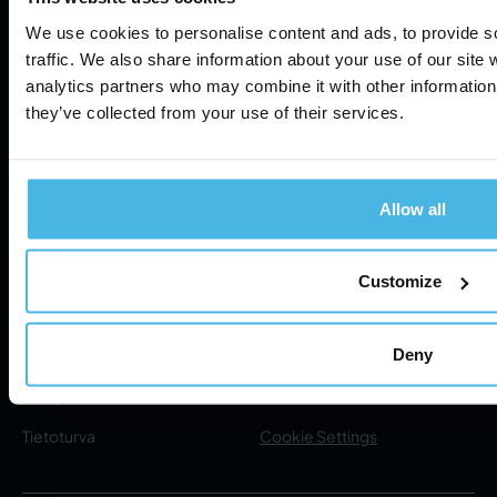
Cabman Fleet
Tiedot ja raportointi
We use cookies to personalise content and ads, to provide s
traffic. We also share information about your use of our site 
Vaatimustenmukaisuus
Automaattinen suunnittelu
analytics partners who may combine it with other information 
Tuki
Tietokanta
they’ve collected from your use of their services.
Servicepartners
Usein kysytyt kysymykset
Allow all
Tukipalvelu
Meistä
Customize
Tietoa meistä
Tietosuojakäytäntö
Uutiset
Deny
Käyttöehdot
Yhteystiedot
Tietoturva
Cookie Settings