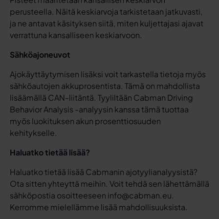
perusteella. Näitä keskiarvoja tarkistetaan jatkuvasti,
ja ne antavat käsityksen siitä, miten kuljettajasi ajavat
verrattuna kansalliseen keskiarvoon.
Sähköajoneuvot
Ajokäyttäytymisen lisäksi voit tarkastella tietoja myös
sähköautojen akkuprosentista. Tämä on mahdollista
lisäämällä CAN-liitäntä. Tyyliltään Cabman Driving
Behavior Analysis -analyysin kanssa tämä tuottaa
myös luokituksen akun prosenttiosuuden
kehitykselle.
Haluatko tietää lisää?
Haluatko tietää lisää Cabmanin ajotyylianalyysistä?
Ota sitten yhteyttä meihin. Voit tehdä sen lähettämällä
sähköpostia osoitteeseen info@cabman.eu.
Kerromme mielellämme lisää mahdollisuuksista.