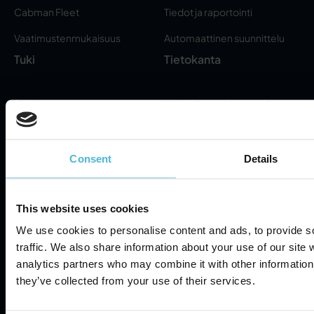
Cabman Fleet
Tiedot ja raportointi
Vaatimustenmukaisuus
Automaattinen suunnittelu
Tuki
Tietokanta
Servicepartners
Usein kysytyt kysymykset
Tukipalvelu
Meistä
Consent
Details
Tietoa meistä
Tietosuojakäytäntö
This website uses cookies
Uutiset
We use cookies to personalise content and ads, to provide s
Käyttöehdot
Yhteystiedot
traffic. We also share information about your use of our site 
analytics partners who may combine it with other information 
Tietoturva
Cookie Settings
they’ve collected from your use of their services.