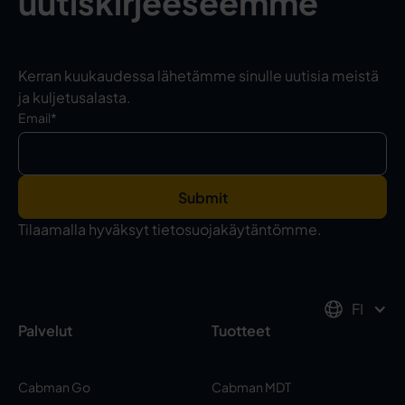
uutiskirjeeseemme
Kerran kuukaudessa lähetämme sinulle uutisia meistä
ja kuljetusalasta.
Email
*
Tilaamalla hyväksyt tietosuojakäytäntömme.
FI
Palvelut
Tuotteet
Cabman Go
Cabman MDT