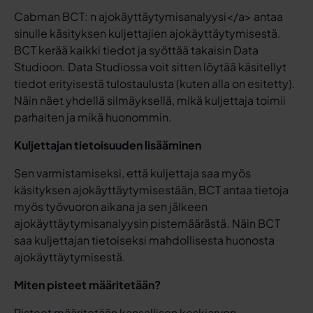
Cabman BCT: n ajokäyttäytymisanalyysi</a> antaa
sinulle käsityksen kuljettajien ajokäyttäytymisestä.
BCT kerää kaikki tiedot ja syöttää takaisin Data
Studioon. Data Studiossa voit sitten löytää käsitellyt
tiedot erityisestä tulostaulusta (kuten alla on esitetty).
Näin näet yhdellä silmäyksellä, mikä kuljettaja toimii
parhaiten ja mikä huonommin.
Kuljettajan tietoisuuden lisääminen
Sen varmistamiseksi, että kuljettaja saa myös
käsityksen ajokäyttäytymisestään, BCT antaa tietoja
myös työvuoron aikana ja sen jälkeen
ajokäyttäytymisanalyysin pistemäärästä. Näin BCT
saa kuljettajan tietoiseksi mahdollisesta huonosta
ajokäyttäytymisestä.
Miten pisteet määritetään?
Pisteet määritetään kansallisen keskiarvon