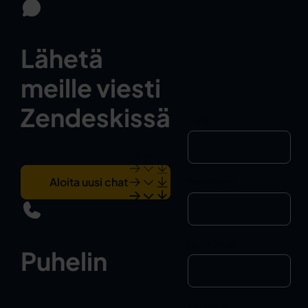
Lähetä
meille viesti
Zendeskissä
Email
*
Aloita uusi chat
First Name
Last Name
Puhelin
Message