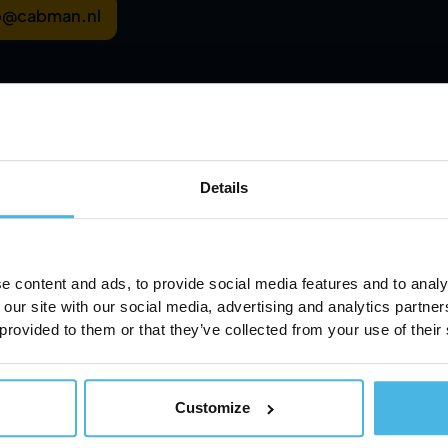
o@cabman.nl
Details
e content and ads, to provide social media features and to analy
elefon
 our site with our social media, advertising and analytics partn
 provided to them or that they’ve collected from your use of their
Customize
1 (0) 13 460 92 80