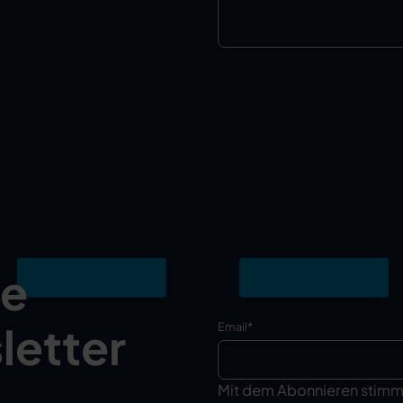
ie
letter
Email
*
Mit dem Abonnieren stim