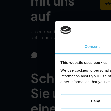
mit uns
inf
auf
Unser freundliches Team würde
sich freuen, von Ihnen zu hören.
Consent
This website uses cookies
We use cookies to personalis
Schreiben
T
information about your use of
other information that you’ve
Sie uns
Deny
eine
+3