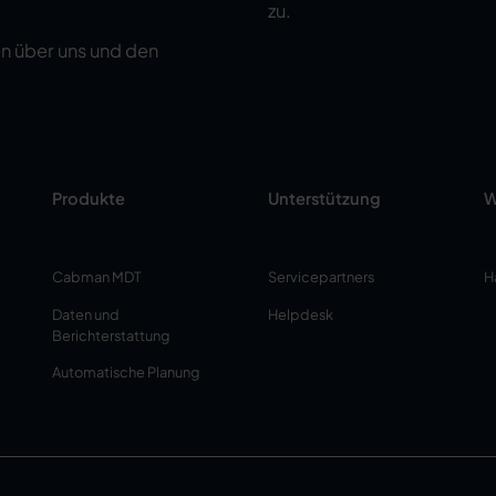
zu.
n über uns und den
Produkte
Unterstützung
W
Cabman MDT
Servicepartners
H
Daten und
Helpdesk
Berichterstattung
Automatische Planung