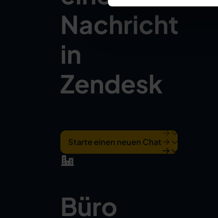
Nachricht
in
Zendesk
Starte einen neuen Chat
Büro