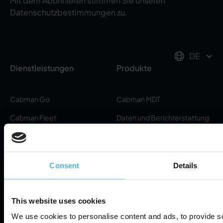
Mit dem Abonnieren stimmen Sie unseren
Datenschutzbestimmungen zu.
DE
Dienstleistungen
Produkte
Cabman Go
Cabman MDT
Cabman Fleet
Daten und Berichterstattung
Gesetzgebung
Automatische Planung
Unterstützung
Wissensbasis
Consent
Details
Servicepartners
Häufig gestellte Fragen
Helpdesk
This website uses cookies
Über
We use cookies to personalise content and ads, to provide s