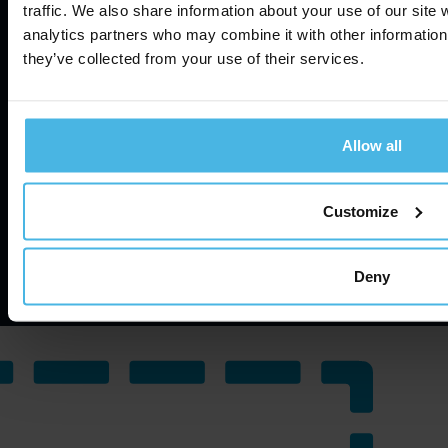
traffic. We also share information about your use of our site 
analytics partners who may combine it with other information 
Über uns
Datenschutzrichtlinie
they’ve collected from your use of their services.
Nachricht
Nutzungsbedingungen
Kontakt
Allow all
Informationssicherheit
Cookie Settings
Customize
©
2026
Cabman. Alle Rechte vorbehalten.
Deny
Website von Zuid.com