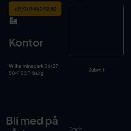
Message
+31(0)13 460 92 80
Kontor
Wilhelminapark 36/37
5041 EC Tilburg
Bli med på
Email
*