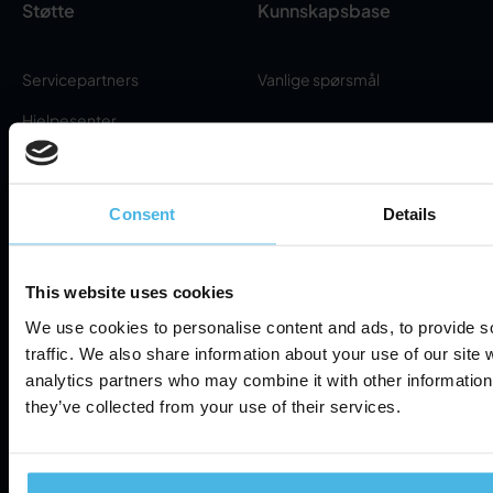
Støtte
Kunnskapsbase
Servicepartners
Vanlige spørsmål
Hjelpesenter
Abonnementer
Om
Consent
Details
Om oss
Personvernerklæring
This website uses cookies
Nyheter
We use cookies to personalise content and ads, to provide s
Vilkår for bruk
Kontakt
traffic. We also share information about your use of our site 
analytics partners who may combine it with other information 
Informasjonssikkerhet
Cookie Settings
they’ve collected from your use of their services.
©
2026
Cabman. Alle rettigheter forbeholdt.