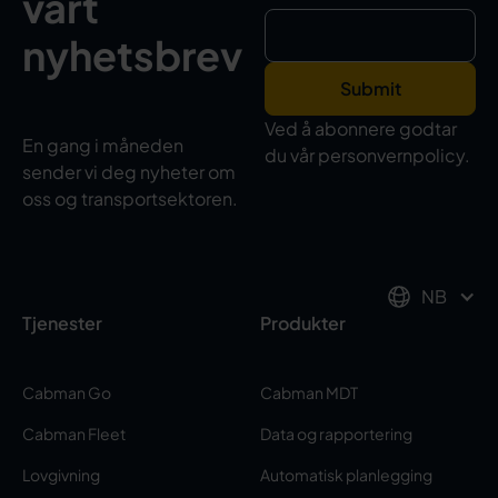
vårt
nyhetsbrev
Ved å abonnere godtar
En gang i måneden
du vår personvernpolicy.
sender vi deg nyheter om
oss og transportsektoren.
NB
Tjenester
Produkter
Cabman Go
Cabman MDT
Cabman Fleet
Data og rapportering
Lovgivning
Automatisk planlegging