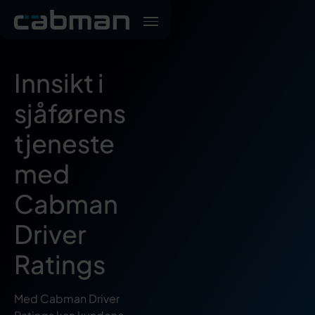
Innsikt i
sjåførens
tjeneste
med
Cabman
Driver
Ratings
Med Cabman Driver