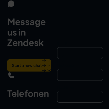
Message
us in
Zendesk
Email
*
Start a new chat
First Name
Last Name
Telefonen