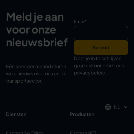
Meld je aan
Email
*
voor onze
nieuwsbrief
Door je in te schrijven
ga je akkoord met ons
Eén keer per maand sturen
privacybeleid.
we u nieuws over ons en de
transportsector.
NL
Diensten
Producten
Cabman Go Chiron
Cabman MDT