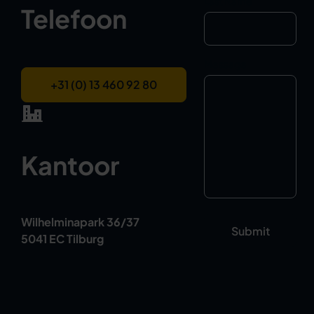
Last Name
Telefoon
Message
+31 (0) 13 460 92 80
Kantoor
Wilhelminapark 36/37
5041 EC Tilburg