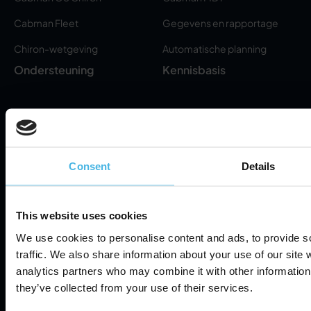
Cabman Fleet
Gegevens en rapportage
Chiron-wetgeving
Automatische planning
Ondersteuning
Kennisbasis
Servicepartners
FAQ
Helpdesk
Over
Consent
Details
Over ons
Privacybeleid
This website uses cookies
Nieuws
We use cookies to personalise content and ads, to provide s
Servicevoorwaarden
traffic. We also share information about your use of our site 
Neem contact op
analytics partners who may combine it with other information 
Informatiebeveiliging
Cookie Settings
they’ve collected from your use of their services.