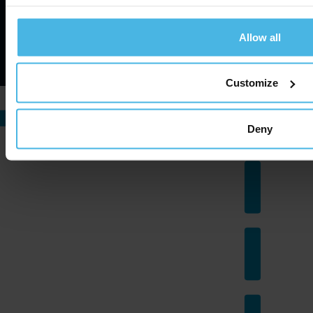
©
2026
taxichauffeur. Alle rechten voorbehouden.
Allow all
Website van Zuid.com
Customize
Deny