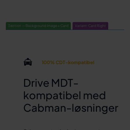
Section — Background Image + Card
Variant: Card Right
100% CDT-kompatibel
Drive MDT-
kompatibel med
Cabman-løsninger