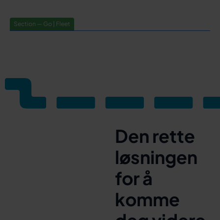
Section — Go | Fleet
Den rette
løsningen
for å
komme