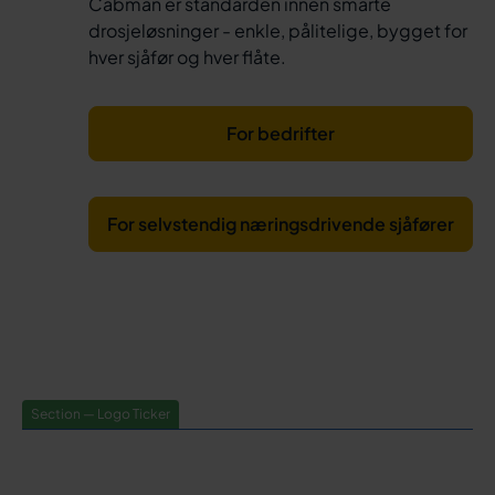
Cabman er standarden innen smarte
drosjeløsninger - enkle, pålitelige, bygget for
hver sjåfør og hver flåte.
For bedrifter
For selvstendig næringsdrivende sjåfører
Section — Logo Ticker