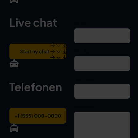
Live chat
Email
*
Start ny chat
First Name
Last Name
Telefonen
Message
+1 (555) 000-0000