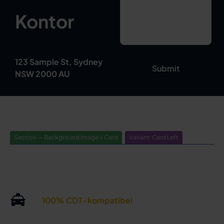
Kontor
123 Sample St, Sydney
NSW 2000 AU
Section — Background Image + Card
Variant: Card Left
100% CDT-kompatibel