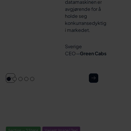
datamaskinen er
avgjørende for å
holde seg
konkurransedyktig
i markedet.
Sverige
CEO
—
Green Cabs
Section — 3 Steps
Variant: Image | Text