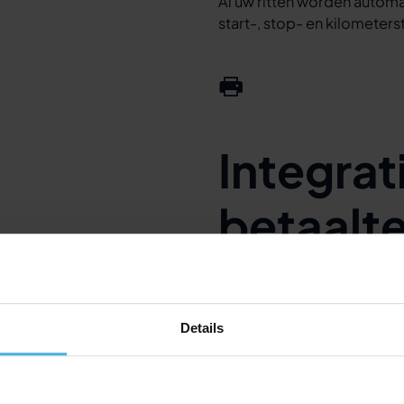
Al uw ritten worden automa
start-, stop- en kilometer
Integrat
betaalte
printers
Details
Cabman werkt met betaalte
betalingen en ontvangsten 