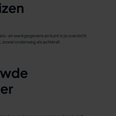
eizen
 reis- en werkgegevens en kunt in je overzicht
t, zowel onderweg als achteraf.
uwde
er