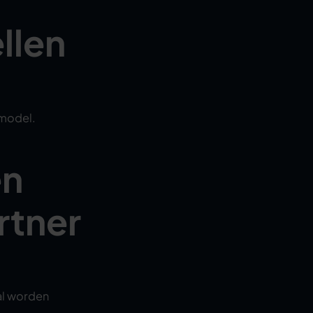
llen
model.
en
rtner
al worden