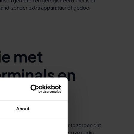
tisch gemeten en geregistreerd, inclusief
stand, zonder extra apparatuur of gedoe.
ie met
rminals en
About
rminals en printers om ervoor te zorgen dat
soepel verlopen, precies zoals u ze nodig