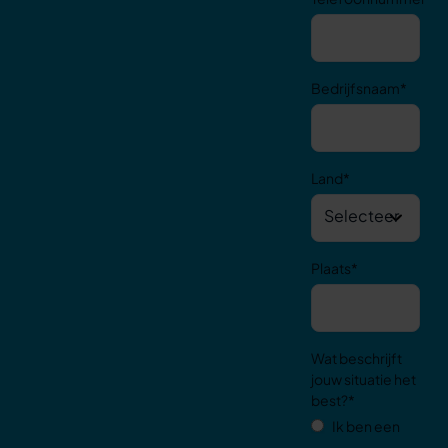
Bedrijfsnaam
*
Land
*
Plaats
*
Wat beschrijft
jouw situatie het
best?
*
Ik ben een