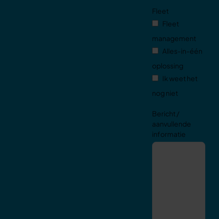
Fleet
Fleet
management
Alles-in-één
oplossing
Ik weet het
nog niet
Bericht /
aanvullende
informatie