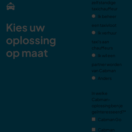
zelfstandige
taxichauffeur
Ik beheer
Kies uw
een taxivloot
Ik verhuur
oplossing
taxi's aan
chauffeurs
op maat
Ik wil een
partner worden
van Cabman
Anders
In welke
Cabman-
oplossing ben je
geïnteresseerd?
*
Cabman Go
Cabman