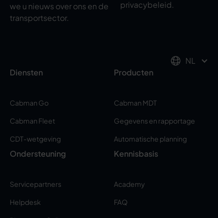
privacybeleid.
we u nieuws over ons en de
transportsector.
NL
Diensten
Producten
Cabman Go
Cabman MDT
Cabman Fleet
Gegevens en rapportage
CDT-wetgeving
Automatische planning
Ondersteuning
Kennisbasis
Servicepartners
Academy
Helpdesk
FAQ