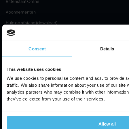
Rittenstaat Online
Abonnementen
Hulp op afstand (download)
RMA aanvragen
Over
Consent
Details
Over ons
Privacybeleid
This website uses cookies
Nieuws
Servicevoorwaarden
We use cookies to personalise content and ads, to provide s
Contact
traffic. We also share information about your use of our site 
Informatiebeveiliging
Cookie Settings
analytics partners who may combine it with other information 
they’ve collected from your use of their services.
©
2026
Cabman. Alle rechten voorbehouden.
Allow all
Website van Zuid.com