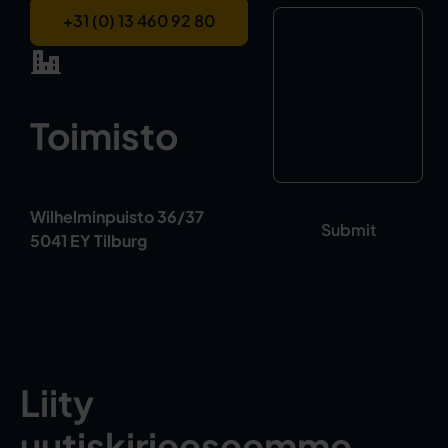
+31 (0) 13 460 92 80
Toimisto
Wilhelminpuisto 36/37
5041 EY Tilburg
Liity
uutiskirjeeseemme