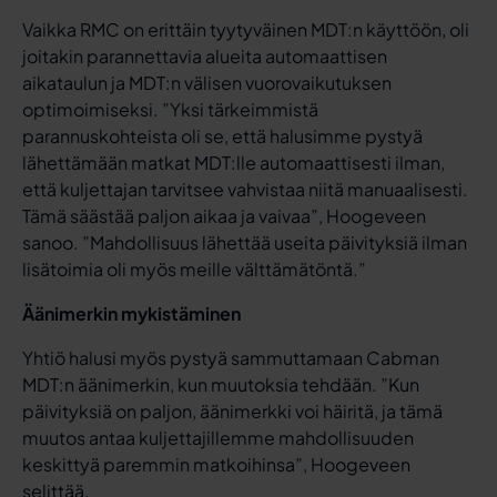
Vaikka RMC on erittäin tyytyväinen MDT:n käyttöön, oli
joitakin parannettavia alueita automaattisen
aikataulun ja MDT:n välisen vuorovaikutuksen
optimoimiseksi. ”Yksi tärkeimmistä
parannuskohteista oli se, että halusimme pystyä
lähettämään matkat MDT:lle automaattisesti ilman,
että kuljettajan tarvitsee vahvistaa niitä manuaalisesti.
Tämä säästää paljon aikaa ja vaivaa”, Hoogeveen
sanoo. ”Mahdollisuus lähettää useita päivityksiä ilman
lisätoimia oli myös meille välttämätöntä.”
Äänimerkin mykistäminen
Yhtiö halusi myös pystyä sammuttamaan Cabman
MDT:n äänimerkin, kun muutoksia tehdään. ”Kun
päivityksiä on paljon, äänimerkki voi häiritä, ja tämä
muutos antaa kuljettajillemme mahdollisuuden
keskittyä paremmin matkoihinsa”, Hoogeveen
selittää.