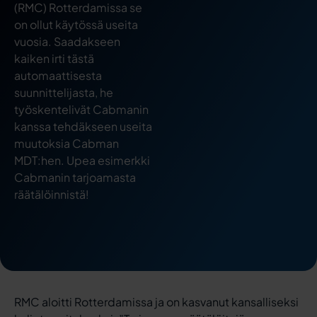
(RMC) Rotterdamissa se
on ollut käytössä useita
vuosia. Saadakseen
kaiken irti tästä
automaattisesta
suunnittelijasta, he
työskentelivät Cabmanin
kanssa tehdäkseen useita
muutoksia Cabman
MDT:hen. Upea esimerkki
Cabmanin tarjoamasta
räätälöinnistä!
RMC aloitti Rotterdamissa ja on kasvanut kansalliseksi