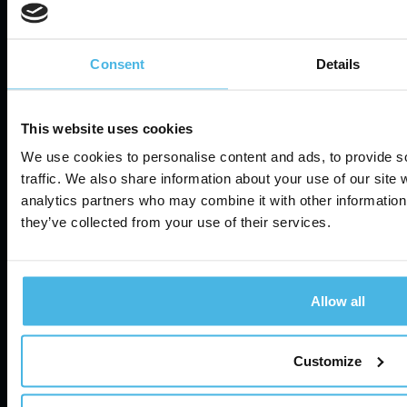
Cabman Fleet
Tiedot ja raportointi
Vaatimustenmukaisuus
Automaattinen suunnittelu
Consent
Details
Tuki
Tietokanta
This website uses cookies
Servicepartners
Usein kysytyt kysymykset
We use cookies to personalise content and ads, to provide s
Tukipalvelu
traffic. We also share information about your use of our site 
Meistä
analytics partners who may combine it with other information 
they’ve collected from your use of their services.
Tietoa meistä
Tietosuojakäytäntö
Uutiset
Käyttöehdot
Allow all
Yhteystiedot
Tietoturva
Cookie Settings
Customize