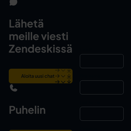
Lähetä
meille viesti
Zendeskissä
Email
*
Aloita uusi chat
First Name
Last Name
Puhelin
Message