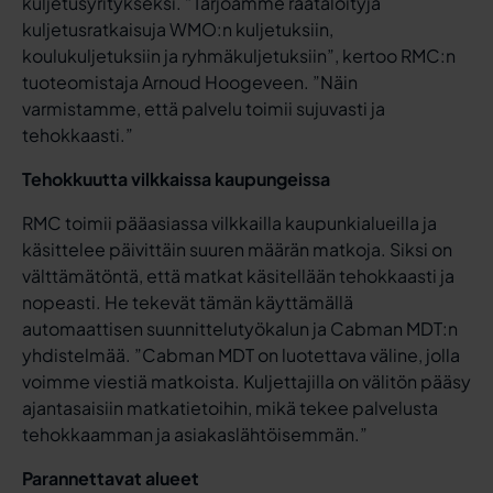
kuljetusyritykseksi. ”Tarjoamme räätälöityjä
kuljetusratkaisuja WMO:n kuljetuksiin,
koulukuljetuksiin ja ryhmäkuljetuksiin”, kertoo RMC:n
tuoteomistaja Arnoud Hoogeveen. ”Näin
varmistamme, että palvelu toimii sujuvasti ja
tehokkaasti.”
Tehokkuutta vilkkaissa kaupungeissa
RMC toimii pääasiassa vilkkailla kaupunkialueilla ja
käsittelee päivittäin suuren määrän matkoja. Siksi on
välttämätöntä, että matkat käsitellään tehokkaasti ja
nopeasti. He tekevät tämän käyttämällä
automaattisen suunnittelutyökalun ja Cabman MDT:n
yhdistelmää. ”Cabman MDT on luotettava väline, jolla
voimme viestiä matkoista. Kuljettajilla on välitön pääsy
ajantasaisiin matkatietoihin, mikä tekee palvelusta
tehokkaamman ja asiakaslähtöisemmän.”
Parannettavat alueet