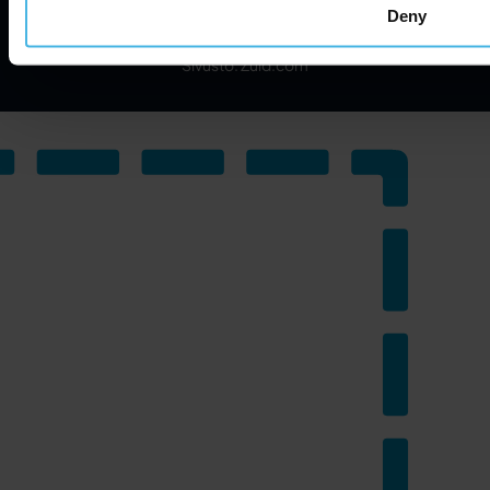
Deny
©
2026
Cabman. Kaikki oikeudet pidätetään.
Sivusto: Zuid.com