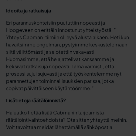
Ideoita ja ratkaisuja
Eri parannuskohteisiin puututtiin nopeasti ja
Hoogeveen on erittäin innostunut yhteistyöstä. ”
Yhteys Cabman-tiimiin oli hyvä alusta alkaen. Heti kun
havaitsimme ongelman, pystyimme keskustelemaan
siitä välittömästi ja se otettiin vakavasti.
Huomasimme, että he ajattelivat kanssamme ja
keksivät ratkaisuja nopeasti. Tämä varmisti, että
prosessi sujui sujuvasti ja että työskentelemme nyt
parannettujen toiminnallisuuksien parissa, jotka
sopivat päivittäiseen käytäntöömme.”
Lisätietoja räätälöinnistä?
Haluatko tietää lisää Cabmanin tarjoamista
räätälöintivaihtoehdoista? Ota sitten yhteyttä meihin.
Voit tavoittaa meidät lähettämällä sähköpostia.