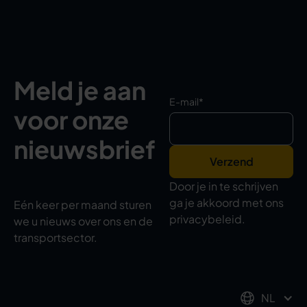
Meld je aan
E-mail
*
voor onze
nieuwsbrief
Door je in te schrijven
ga je akkoord met ons
Eén keer per maand sturen
privacybeleid.
we u nieuws over ons en de
transportsector.
NL