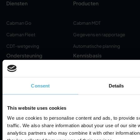
Diensten
Producten
Cabman Go
Cabman MDT
Cabman Fleet
Gegevens en rapportage
CDT-wetgeving
Automatische planning
Ondersteuning
Kennisbasis
Servicepartners
Academy
Consent
Details
Helpdesk
FAQ
Rittenstaat Online
This website uses cookies
Abonnementen
We use cookies to personalise content and ads, to provide s
Hulp op afstand (download)
traffic. We also share information about your use of our site 
RMA aanvragen
analytics partners who may combine it with other information 