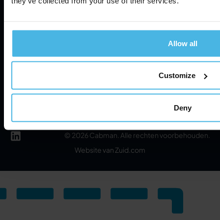
they’ve collected from your use of their services.
Over
Over ons
Privacybeleid
Allow all
Nieuws
Servicevoorwaarden
Contact
Customize
Informatiebeveiliging
Cookie Settings
Deny
©
2026
Cabman. Alle rechten voorbehouden.
Website van Zuid.com