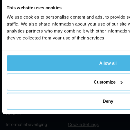
This website uses cookies
Servicepartners
Academy
We use cookies to personalise content and ads, to provide s
Helpdesk
FAQ
traffic. We also share information about your use of our site 
analytics partners who may combine it with other information 
Rittenstaat Online
they’ve collected from your use of their services.
Abonnementen
Hulp op afstand (download)
Allow all
RMA aanvragen
Over
Customize
Over ons
Privacybeleid
Deny
Nieuws
Servicevoorwaarden
Contact
Informatiebeveiliging
Cookie Settings