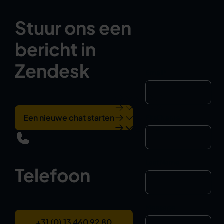
Stuur ons een
bericht in
Zendesk
Email
*
Een nieuwe chat starten
First Name
Last Name
Telefoon
Message
+31 (0) 13 460 92 80