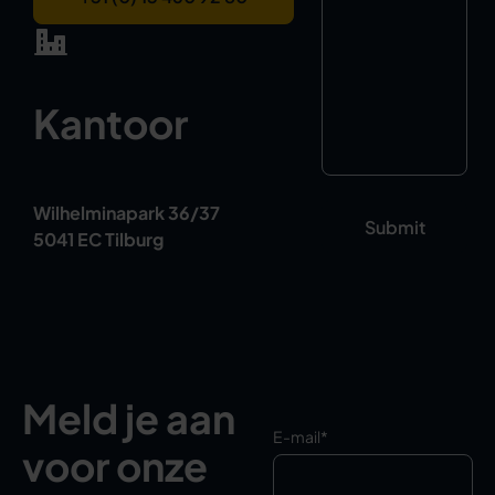
Kantoor
Wilhelminapark 36/37
5041 EC Tilburg
Meld je aan
E-mail
*
voor onze