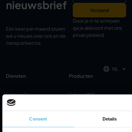
nieuwsbrief
Door je in te schrijven
ga je akkoord met ons
Eén keer per maand sturen
privacybeleid.
we u nieuws over ons en de
transportsector.
NL
Diensten
Producten
Cabman Go
Cabman MDT
Cabman Fleet
Gegevens en rapportage
CDT-wetgeving
Automatische planning
Consent
Details
Ondersteuning
Kennisbasis